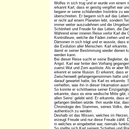
Wolfes in sich trug und er wurde von einem 
erkannt Karl, dass er geistig vergiftet war 
begann er seine schlafenden Instinkte zu we
überschreiten. Er begann sich auf das Leben
er nicht auf einem Planeten lebt, sondern Te
immer weiter auszudehnen und die Umgebung 
Schönheit und Freude für das Leben, die Dank
Während einer inneren Reise verlor Karl die O
Kontrolleure, welche die Fäden ziehen und e
Dämonen in sich trägt und er wusste, dass 
die Evolution aller Menschen. Karl erkannte
damit er seiner Bestimmung wieder dienen 
werden kann.
Bei dieser Reise sucht er seine Begleiter, d
Angst. Karl war hinter den Vorhang gegangen
zuerst Wut und Zorn auslöste. Als er aber Mi
erkennt er seine Illusion. Er erkennt, dass e
Zwischenwelt gefangengenommen hatte und die
darauf gewartet hatte, bis Karl es erkannte.
verhelfen, was ihn in dieser Inkarnation au
So konnte er schrittweise seiner Einzigartig
erkannte, dass es eine wedische Mitte gibt, 
allen Seins‘ gelebt wird. Er erkannte, dass e
gefangen bleiben würde. Ihm wurde klar, das
Chronologie des Stammes, seines Volks, de
authentisch zu werden.
Deshalb ist das Wissen, welches im Herzen, 
erzeugt Freude und nur diese Freude zählt.
in welches er eingebettet war, niemals funkti
So stellte sich Karl seinem Schatten und Ro