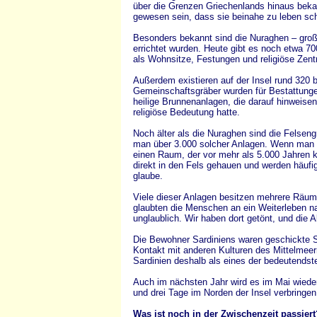
über die Grenzen Griechenlands hinaus bekan
gewesen sein, dass sie beinahe zu leben sc
Besonders bekannt sind die Nuraghen – groß
errichtet wurden. Heute gibt es noch etwa 70
als Wohnsitze, Festungen und religiöse Zent
Außerdem existieren auf der Insel rund 320
Gemeinschaftsgräber wurden für Bestattunge
heilige Brunnenanlagen, die darauf hinweise
religiöse Bedeutung hatte.
Noch älter als die Nuraghen sind die Felsen
man über 3.000 solcher Anlagen. Wenn man in
einen Raum, der vor mehr als 5.000 Jahren k
direkt in den Fels gehauen und werden häufig
glaube.
Viele dieser Anlagen besitzen mehrere Räume
glaubten die Menschen an ein Weiterleben n
unglaublich. Wir haben dort getönt, und die Ak
Die Bewohner Sardiniens waren geschickte St
Kontakt mit anderen Kulturen des Mittelmeer
Sardinien deshalb als eines der bedeutends
Auch im nächsten Jahr wird es im Mai wieder
und drei Tage im Norden der Insel verbringen
Was ist noch in der Zwischenzeit passiert