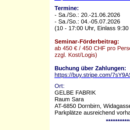
Termine:
- Sa./So.: 20.-21.06.2026
- Sa./So.: 04.-05.07.2026
(10 - 17:00 Uhr, Einlass 9:30
Seminar-Förderbeitrag:
ab 450 € / 450 CHF pro Pers
zzgl. Kost/Logis)
Buchung über Zahlungen:
https://buy.stripe.com/7
Ort:
GELBE FABRIK
Raum Sara
AT-6850 Dornbirn, Widagass
Parkplätze ausreichend vorh
**********