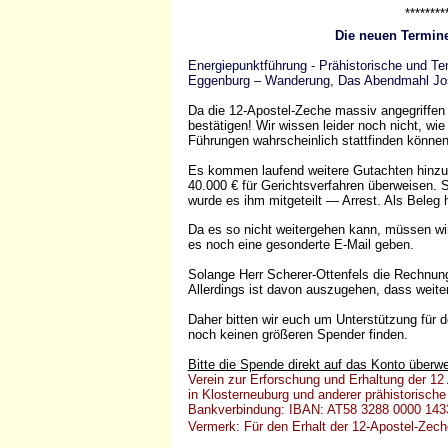
*********
Die neuen Termine
Energiepunktführung - Prähistorische und Te
Eggenburg – Wanderung, Das Abendmahl Jo
Da die 12-Apostel-Zeche massiv angegriffen 
bestätigen! Wir wissen leider noch nicht, wi
Führungen wahrscheinlich stattfinden könne
Es kommen laufend weitere Gutachten hinzu.
40.000 € für Gerichtsverfahren überweisen. S
wurde es ihm mitgeteilt — Arrest. Als Beleg
Da es so nicht weitergehen kann, müssen wi
es noch eine gesonderte E-Mail geben.
Solange Herr Scherer-Ottenfels die Rechnung
Allerdings ist davon auszugehen, dass weite
Daher bitten wir euch um Unterstützung für d
noch keinen größeren Spender finden.
Bitte die Spende direkt auf das Konto überwe
Verein zur Erforschung und Erhaltung der 12
in Klosterneuburg und anderer prähistorisch
Bankverbindung: IBAN: AT58 3288 0000 143
Vermerk: Für den Erhalt der 12-Apostel-Zech