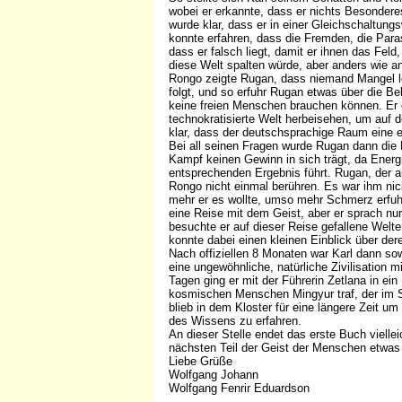
wobei er erkannte, dass er nichts Besonder
wurde klar, dass er in einer Gleichschaltungs
konnte erfahren, dass die Fremden, die Paras
dass er falsch liegt, damit er ihnen das Feld
diese Welt spalten würde, aber anders wie
Rongo zeigte Rugan, dass niemand Mangel l
folgt, und so erfuhr Rugan etwas über die B
keine freien Menschen brauchen können. Er 
technokratisierte Welt herbeisehen, um auf 
klar, dass der deutschsprachige Raum eine e
Bei all seinen Fragen wurde Rugan dann die 
Kampf keinen Gewinn in sich trägt, da Energ
entsprechenden Ergebnis führt. Rugan, der a
Rongo nicht einmal berühren. Es war ihm nich
mehr er es wollte, umso mehr Schmerz erfuh
eine Reise mit dem Geist, aber er sprach nu
besuchte er auf dieser Reise gefallene Welt
konnte dabei einen kleinen Einblick über de
Nach offiziellen 8 Monaten war Karl dann so
eine ungewöhnliche, natürliche Zivilisation 
Tagen ging er mit der Führerin Zetlana in ei
kosmischen Menschen Mingyur traf, der im S
blieb in dem Kloster für eine längere Zeit u
des Wissens zu erfahren.
An dieser Stelle endet das erste Buch vielle
nächsten Teil der Geist der Menschen etwas m
Liebe Grüße
Wolfgang Johann
Wolfgang Fenrir Eduardson