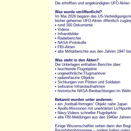
Die erhofften und angekündigten UFO Akten s
Was wurde veröffentlicht?
Im Mai 2026 begann das US-Verteidigungsmi
bisher geheimer UFO-Akten öffentlich zugäng
• rund 160 Dokumente
• Videos
• Infrarotbilder
• Radarberichte
• NASA-Protokolle
• FBI-Akten
• alte Militärberichte aus den Jahren 1947 bi
Was steht in den Akten?
Die Unterlagen enthalten Berichte über:
• leuchtende Flugobjekte
• ungewöhnliche Flugmanöver
• radarerfasste Objekte
• Sichtungen von Piloten und Soldaten
• seltsame Infrarotaufnahmen
• historische NASA-Beobachtungen im Welt
Bekannt wurden unter anderem:
• ein „football-förmiges“ Objekt nahe Japan
• Apollo-Missionen mit unerklärten Lichtpunk
• Navy-Videos schneller Flugobjekte
• alte FBI-Meldungen aus den 1940er Jahren
Einige Wissenschaftler sehen darin den Beg
Raumfahrtphänomene – andere halten vieles w