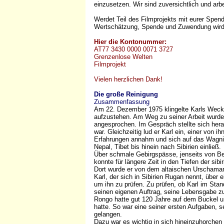
einzusetzen. Wir sind zuversichtlich und arb
Werdet Teil des Filmprojekts mit eurer Spend
Wertschätzung, Spende und Zuwendung wir
Hier die Kontonummer:
AT77 3430 0000 0071 3727
Grenzenlose Welten
Filmprojekt
Vielen herzlichen Dank!
Die große Reinigung
Zusammenfassung
Am 22. Dezember 1975 klingelte Karls Weck
aufzustehen. Am Weg zu seiner Arbeit wurde
angesprochen. Im Gespräch stellte sich her
war. Gleichzeitig lud er Karl ein, einer von 
Erfahrungen annahm und sich auf das Wagnis 
Nepal, Tibet bis hinein nach Sibirien einließ.
Über schmale Gebirgspässe, jenseits von Bes
konnte für längere Zeit in den Tiefen der sibi
Dort wurde er von dem altaischen Urschaman
Karl, der sich in Sibirien Rugan nennt, über 
um ihn zu prüfen. Zu prüfen, ob Karl im Stan
seinen eigenen Auftrag, seine Lebensgabe zu 
Rongo hatte gut 120 Jahre auf dem Buckel und
hatte. So war eine seiner ersten Aufgaben, 
gelangen.
Dazu war es wichtig in sich hineinzuhorchen 